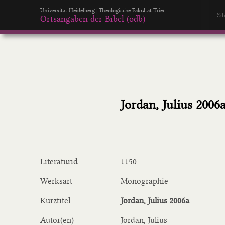
Universität Heidelberg | Theologische Fakultät Trier
ST
Ortsangaben der Bibel (odb)
Jordan, Julius 2006
Literaturid
1150
Werksart
Monographie
Kurztitel
Jordan, Julius 2006a
Autor(en)
Jordan, Julius