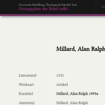
Universität Heidelberg | Theologische Fakultät Trier
ST
Ortsangaben der Bibel (odb)
Millard, Alan Ralp
Literaturid
1332
Werksart
Artikel
Kurztitel
Millard, Alan Ralph 1993a
Autor(en)
Millard, Alan Ralph