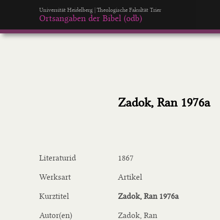
Universität Heidelberg | Theologische Fakultät Trier
Ortsangaben der Bibel (odb)
Zadok, Ran 1976a
Literaturid
1867
Werksart
Artikel
Kurztitel
Zadok, Ran 1976a
Autor(en)
Zadok, Ran