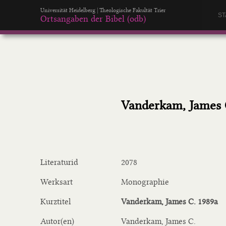
Universität Heidelberg | Theologische Fakultät Trier
ST
Ortsangaben der Bibel (odb)
Vanderkam, James 
Literaturid
2078
Werksart
Monographie
Kurztitel
Vanderkam, James C. 1989a
Autor(en)
Vanderkam, James C.