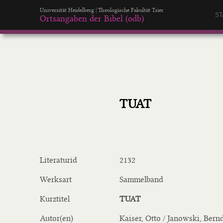
Universität Heidelberg | Theologische Fakultät Trier
ST
Ortsangaben der Bibel (odb)
TUAT
Literaturid
2132
Werksart
Sammelband
Kurztitel
TUAT
Autor(en)
Kaiser, Otto / Janowski, Bernd