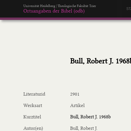
Universität Heidelberg | Theologische Fakultät Trier
ST
Ortsangaben der Bibel (odb)
Bull, Robert J. 1968
Literaturid
2901
Werksart
Artikel
Kurztitel
Bull, Robert J. 1968b
Autor(en)
Bull, Robert J.