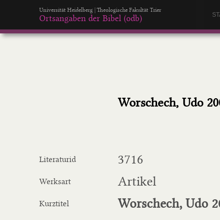
Universität Heidelberg | Theologische Fakultät Trier
ST
Ortsangaben der Bibel (odb)
Worschech, Udo 20
3716
Literaturid
Artikel
Werksart
Worschech, Udo 2
Kurztitel