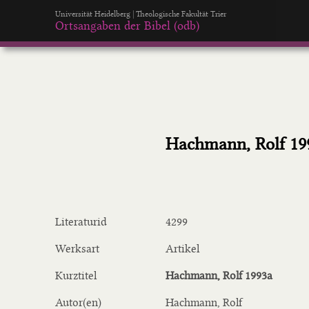
Universität Heidelberg | Theologische Fakultät Trier
Ortsangaben der Bibel (odb)
Hachmann, Rolf 19
Literaturid
4299
Werksart
Artikel
Kurztitel
Hachmann, Rolf 1993a
Autor(en)
Hachmann, Rolf