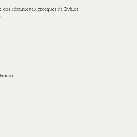
de des céramiques grecques de Byblos
)
ebanon