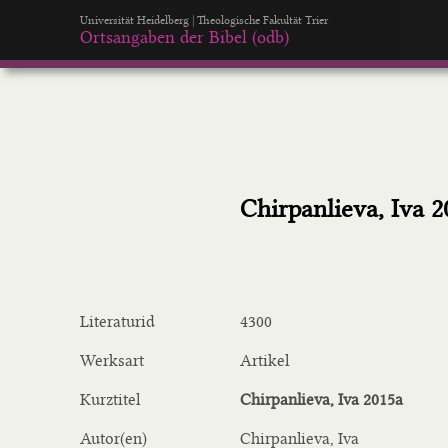
Universität Heidelberg | Theologische Fakultät Trier
Ortsangaben der Bibel (odb)
Chirpanlieva, Iva 2
Literaturid
4300
Werksart
Artikel
Kurztitel
Chirpanlieva, Iva 2015a
Autor(en)
Chirpanlieva, Iva