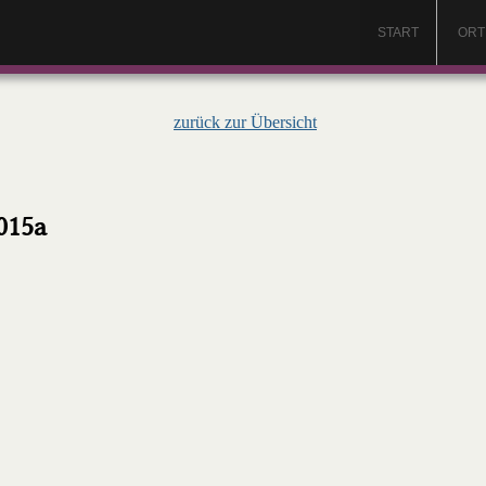
START
ORT
zurück zur Übersicht
015a