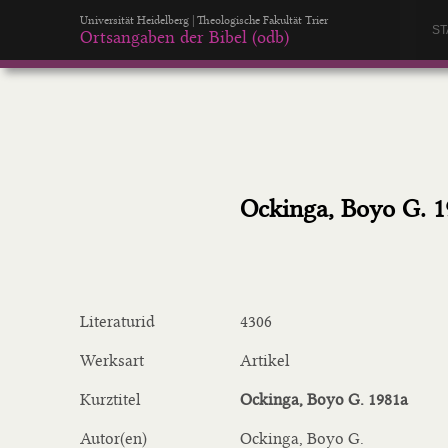
Universität Heidelberg | Theologische Fakultät Trier
ST
Ortsangaben der Bibel (odb)
Ockinga, Boyo G. 1
Literaturid
4306
Werksart
Artikel
Kurztitel
Ockinga, Boyo G. 1981a
Autor(en)
Ockinga, Boyo G.