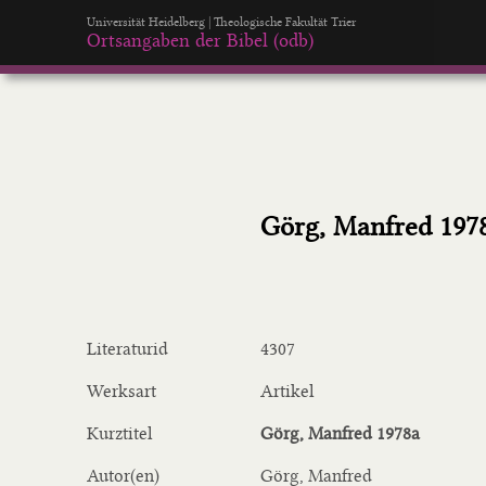
Universität Heidelberg | Theologische Fakultät Trier
Ortsangaben der Bibel (odb)
Görg, Manfred 197
Literaturid
4307
Werksart
Artikel
Kurztitel
Görg, Manfred 1978a
Autor(en)
Görg, Manfred