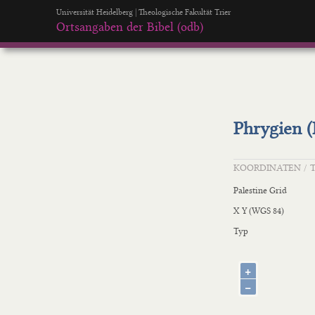
Universität Heidelberg | Theologische Fakultät Trier
Ortsangaben der Bibel (odb)
Phrygien (
KOORDINATEN / 
Palestine Grid
X Y (WGS 84)
Typ
+
−