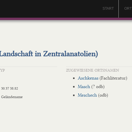
START
ORT
Landschaft in Zentralanatolien)
TYP
ZUGEWIESENE ORTSNAMEN
Aschkenas
(Fachliteratur)
Masch
(? odb)
30.37 38.82
Meschech
(odb)
Geländename