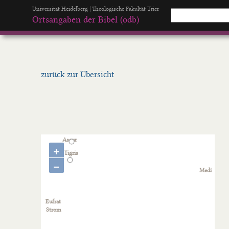
Universität Heidelberg | Theologische Fakultät Trier
Ortsangaben der Bibel (odb)
zurück zur Übersicht
+
−