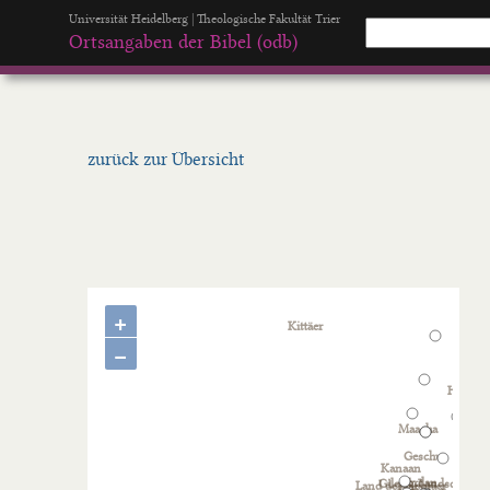
Universität Heidelberg | Theologische Fakultät Trier
Ortsangaben der Bibel (odb)
zurück zur Übersicht
+
−