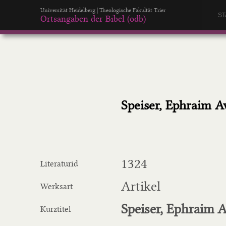
Universität Heidelberg | Theologische Fakultät Trier
ST
Ortsangaben der Bibel (odb)
Speiser, Ephraim A
1324
Literaturid
Artikel
Werksart
Speiser, Ephraim 
Kurztitel