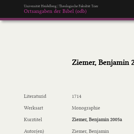
Universität Heidelberg | Theologische Fakultät Trier
Ortsangaben der Bibel (odb)
Ziemer, Benjamin 
Literaturid
1714
Werksart
Monographie
Kurztitel
Ziemer, Benjamin 2005a
Autor(en)
Ziemer, Benjamin