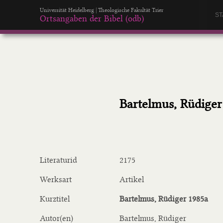
Universität Heidelberg | Theologische Fakultät Trier
ST
Ortsangaben der Bibel (odb)
Bartelmus, Rüdiger
Literaturid
2175
Werksart
Artikel
Kurztitel
Bartelmus, Rüdiger 1985a
Autor(en)
Bartelmus, Rüdiger