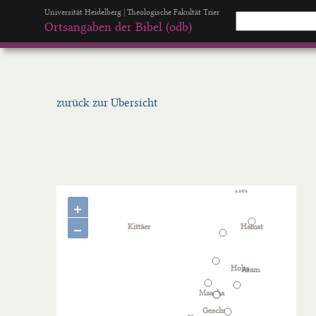
Universität Heidelberg | Theologische Fakultät Trier
Ortsangaben der Bibel (odb)
zurück zur Übersicht
+
−