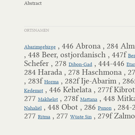
Abstract
ORTSNAMEN
, 446 Abrona , 284 Alm
Abarimgebirge
, 448 Beer, ostjordanisch , 447f
Ber
Schefer , 278
, 444-446
Dibon-Gad
Eta
284 Harada , 278 Haschmona , 2
, 283f
, 282f Ije-Abarim , 28
Horma
, 446 Kehelata , 277f Kibro
Kedemot
277
, 278f
, 448 Mitka
Makhelot
Mattana
, 448 Obot , 286
, 284-
Nahaliël
Punon
277
, 277
, 279f Zalmo
Ritma
Wüste Sin