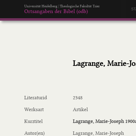
Universität Heidelberg | Theologische Fakultät Trier
ST
Ortsangaben der Bibel (odb)
Lagrange, Marie-Jo
Literaturid
2348
Werksart
Artikel
Kurztitel
Lagrange, Marie-Joseph 1900
Autor(en)
Lagrange, Marie-Joseph