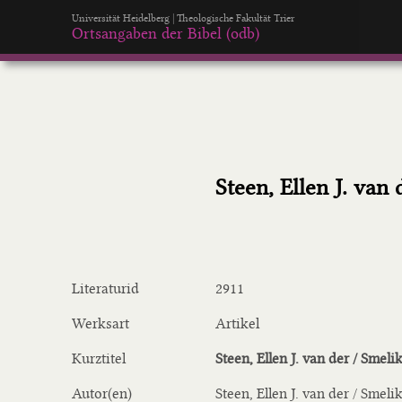
Universität Heidelberg | Theologische Fakultät Trier
Ortsangaben der Bibel (odb)
Steen, Ellen J. van 
Literaturid
2911
Werksart
Artikel
Kurztitel
Steen, Ellen J. van der / Smeli
Autor(en)
Steen, Ellen J. van der / Smeli