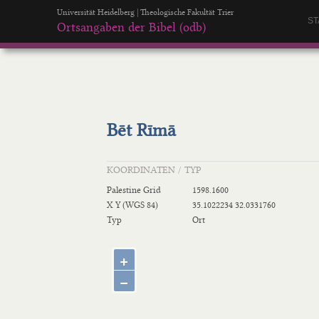
Universität Heidelberg | Theologische Fakultät Trier
ST
Ortsangaben der Bibel (odb)
Bēt Rīmā
KOORDINATEN / TYP
Palestine Grid
1598.1600
X Y (WGS 84)
35.1022234 32.0331760
Typ
Ort
+
−