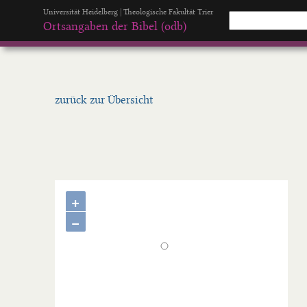
Universität Heidelberg | Theologische Fakultät Trier
Ortsangaben der Bibel (odb)
zurück zur Übersicht
+
−