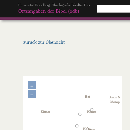
Universität Heidelberg | Theologische Fakultät Trier
Ortsangaben der Bibel (odb)
zurück zur Übersicht
+
−