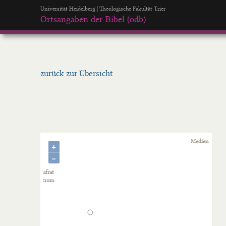
Universität Heidelberg | Theologische Fakultät Trier
Ortsangaben der Bibel (odb)
zurück zur Übersicht
+
−