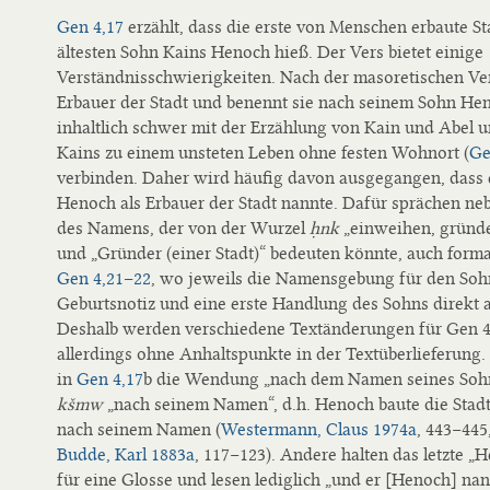
Gen 4,17
erzählt, dass die erste von Menschen erbaute S
ältesten Sohn Kains Henoch hieß. Der Vers bietet einige
Verständnisschwierigkeiten. Nach der masoretischen Ver
Erbauer der Stadt und benennt sie nach seinem Sohn Heno
inhaltlich schwer mit der Erzählung von Kain und Abel u
Kains zu einem unsteten Leben ohne festen Wohnort (
Ge
verbinden. Daher wird häufig davon ausgegangen, dass e
Henoch als Erbauer der Stadt nannte. Dafür sprächen ne
des Namens, der von der Wurzel
ḥnk
„einweihen, gründe
und „Gründer (einer Stadt)“ bedeuten könnte, auch form
Gen 4,21–22
, wo jeweils die Namensgebung für den Soh
Geburtsnotiz und eine erste Handlung des Sohns direkt 
Deshalb werden verschiedene Textänderungen für Gen 4
allerdings ohne Anhaltspunkte in der Textüberlieferung
in
Gen 4,17
b die Wendung „nach dem Namen seines So
kšmw
„nach seinem Namen“, d.h. Henoch baute die Stadt
nach seinem Namen (
Westermann, Claus 1974a
, 443−445
Budde, Karl 1883a
, 117−123). Andere halten das letzte „
für eine Glosse und lesen lediglich „und er [Henoch] nan