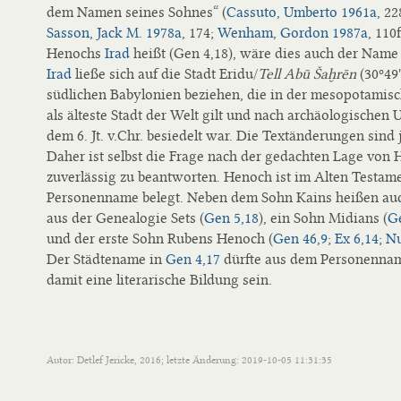
dem Namen seines Sohnes“ (
Cassuto, Umberto 1961a
, 2
Sasson, Jack M. 1978a
, 174;
Wenham, Gordon 1987a
, 110
Henochs
Irad
heißt (Gen 4,18), wäre dies auch der Name
Irad
ließe sich auf die Stadt Eridu/
Tell Abū Šaḫrēn
(30º49
südlichen Babylonien beziehen, die in der mesopotamis
als älteste Stadt der Welt gilt und nach archäologischen
dem 6. Jt. v.Chr. besiedelt war. Die Textänderungen sind
Daher ist selbst die Frage nach der gedachten Lage von 
zuverlässig zu beantworten. Henoch ist im Alten Testame
Personenname belegt. Neben dem Sohn Kains heißen auc
aus der Genealogie Sets (
Gen 5,18
), ein Sohn Midians (
G
und der erste Sohn Rubens Henoch (
Gen 46,9
;
Ex 6,14
;
Nu
Der Städtename in
Gen 4,17
dürfte aus dem Personennam
damit eine literarische Bildung sein.
Autor: Detlef Jericke, 2016; letzte Änderung: 2019-10-05 11:31:35