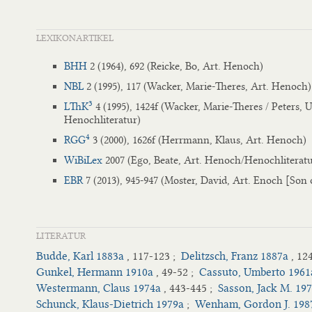
LEXIKONARTIKEL
BHH
2 (1964), 692 (Reicke, Bo, Art. Henoch)
NBL
2 (1995), 117 (Wacker, Marie-Theres, Art. Henoch)
3
LThK
4 (1995), 1424f (Wacker, Marie-Theres / Peters, 
Henochliteratur)
4
RGG
3 (2000), 1626f (Herrmann, Klaus, Art. Henoch)
WiBiLex
2007 (Ego, Beate, Art. Henoch/Henochliteratu
EBR
7 (2013), 945-947 (Moster, David, Art. Enoch [Son 
LITERATUR
Budde, Karl 1883a
, 117-123 ;
Delitzsch, Franz 1887a
, 12
Gunkel, Hermann 1910a
, 49-52 ;
Cassuto, Umberto 1961
Westermann, Claus 1974a
, 443-445 ;
Sasson, Jack M. 19
Schunck, Klaus-Dietrich 1979a
;
Wenham, Gordon J. 198