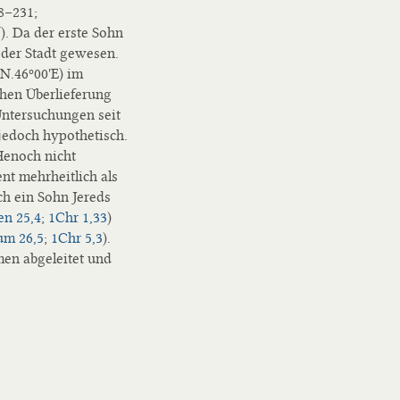
28−231;
f). Da der erste Sohn
 der Stadt gewesen.
'N.46º00'E) im
chen Überlieferung
 Untersuchungen seit
 jedoch hypothetisch.
Henoch nicht
nt mehrheitlich als
h ein Sohn Jereds
en 25,4
;
1Chr 1,33
)
m 26,5
;
1Chr 5,3
).
en abgeleitet und