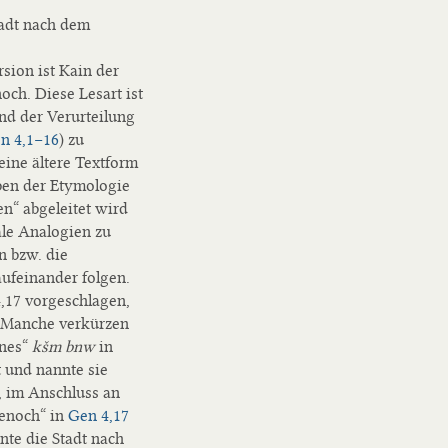
tadt nach dem
sion ist Kain der
ch. Diese Lesart ist
nd der Verurteilung
n 4,1−16
) zu
ine ältere Textform
ben der Etymologie
n“ abgeleitet wird
ale Analogien zu
n bzw. die
aufeinander folgen.
,17 vorgeschlagen,
. Manche verkürzen
hnes“
kšm bnw
in
 und nannte sie
, im Anschluss an
Henoch“ in
Gen 4,17
nte die Stadt nach