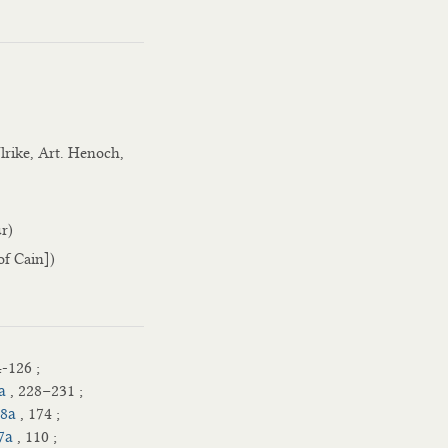
Ulrike, Art. Henoch,
r)
of Cain])
4-126 ;
a
, 228−231 ;
78a
, 174 ;
7a
, 110 ;