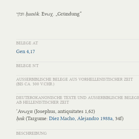
חנוך
ḥ
a
nôk
. Ενωχ. „Gründung“
BELEGE AT
Gen 4,17
BELEGE NT
AUSSERBIBLISCHE BELEGE AUS VORHELLENISTISCHER ZEIT
(BIS CA. 300 V.CHR.)
DEUTEROKANONISCHE TEXTE UND AUSSERBIBLISCHE BELEG
AB HELLENISTISCHER ZEIT
’Ανωχα (Josephus, antiquitates 1,62)
ḥnk
(Targume:
Díez Macho, Alejandro 1988a
, 34f)
BESCHREIBUNG