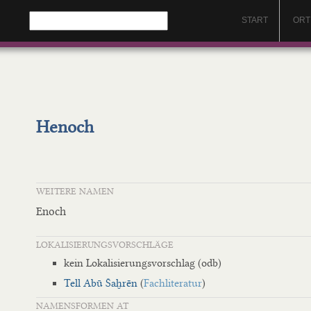
START
ORT
Henoch
WEITERE NAMEN
Enoch
LOKALISIERUNGSVORSCHLÄGE
kein Lokalisierungsvorschlag (odb)
Tell Abū Šaḫrēn
(
Fachliteratur
)
NAMENSFORMEN AT