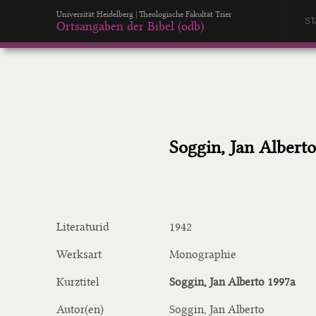
Universität Heidelberg | Theologische Fakultät Trier
ST
Ortsangaben der Bibel (odb)
Soggin, Jan Albert
Literaturid
1942
Werksart
Monographie
Kurztitel
Soggin, Jan Alberto 1997a
Autor(en)
Soggin, Jan Alberto