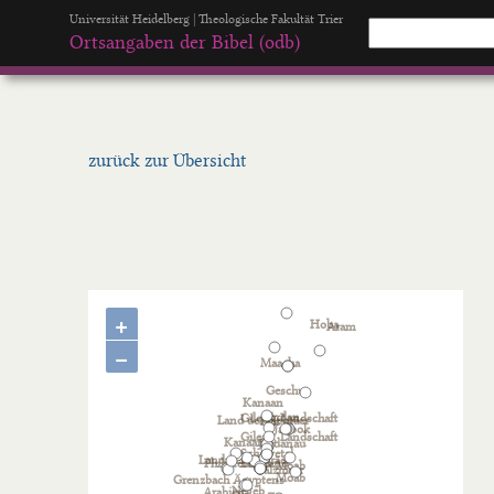
Universität Heidelberg | Theologische Fakultät Trier
Ortsangaben der Bibel (odb)
zurück zur Übersicht
+
−