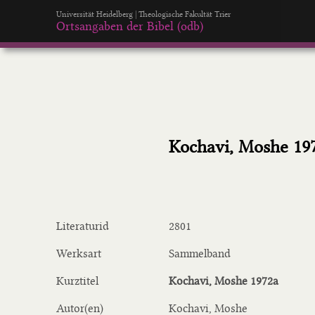
Universität Heidelberg | Theologische Fakultät Trier
Ortsangaben der Bibel (odb)
Kochavi, Moshe 19
Literaturid
2801
Werksart
Sammelband
Kurztitel
Kochavi, Moshe 1972a
Autor(en)
Kochavi, Moshe