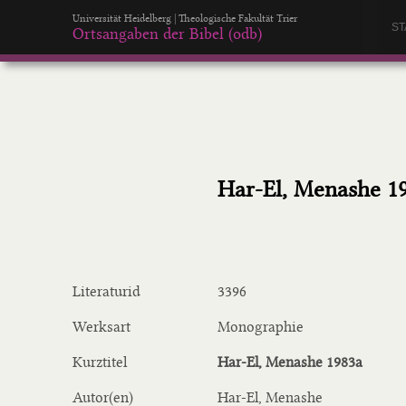
Universität Heidelberg | Theologische Fakultät Trier
ST
Ortsangaben der Bibel (odb)
Har-El, Menashe 1
Literaturid
3396
Werksart
Monographie
Kurztitel
Har-El, Menashe 1983a
Autor(en)
Har-El, Menashe