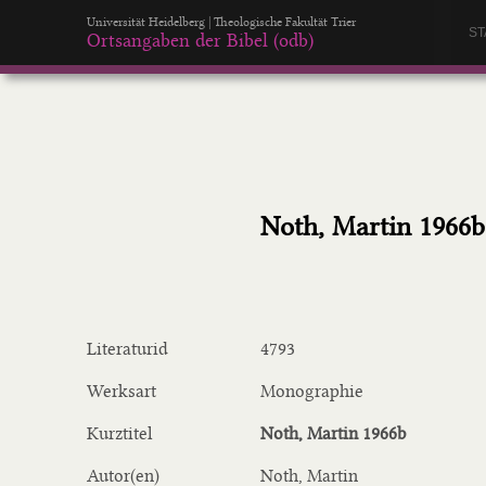
Universität Heidelberg | Theologische Fakultät Trier
ST
Ortsangaben der Bibel (odb)
Noth, Martin 1966b
Literaturid
4793
Werksart
Monographie
Kurztitel
Noth, Martin 1966b
Autor(en)
Noth, Martin