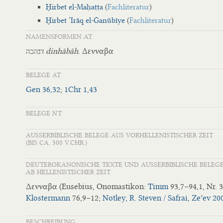
Ḫirbet el-Maḥaṭṭa
(
Fachliteratur
)
Ḫirbet ‘Irāq el-Ǧanūbīye
(
Fachliteratur
)
NAMENSFORMEN AT
דנהבה
dinhābāh
. Δενναβα
BELEGE AT
Gen 36,32
;
1Chr 1,43
BELEGE NT
AUSSERBIBLISCHE BELEGE AUS VORHELLENISTISCHER ZEIT
(BIS CA. 300 V.CHR.)
DEUTEROKANONISCHE TEXTE UND AUSSERBIBLISCHE BELEG
AB HELLENISTISCHER ZEIT
Δενναβα (Eusebius, Onomastikon:
Timm
93,7–94,1, Nr.
Klostermann
76,9−12;
Notley, R. Steven / Safrai, Zeʾev 20
BESCHREIBUNG