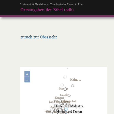
Universität Heidelberg | Theologische Fakultät Trier
Ortsangaben der Bibel (odb)
zurück zur Übersicht
+
−