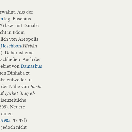
erwähnt. Aus der
m
lag. Eusebius
7) bzw. mit Danaba
icht in Edom,
dlich von Areopolis
(
Heschbon
/
Ḥisbān
). Daher ist eine
schließen. Auch der
Gebiet von
Damaskus
chen Dinhaba zu
aba entweder in
in der Nähe von
Baṣta
auf
Ḫirbet ‘Irāq el-
isenzeitliche
 305). Neuere
 einen
1990a
, 33.37f).
 jedoch nicht