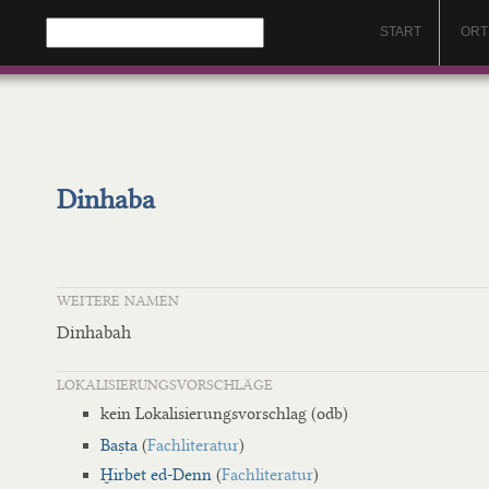
START
ORT
Dinhaba
WEITERE NAMEN
Dinhabah
LOKALISIERUNGSVORSCHLÄGE
kein Lokalisierungsvorschlag (odb)
Baṣta
(
Fachliteratur
)
Ḫirbet ed-Denn
(
Fachliteratur
)