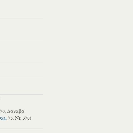
E
 370; Δαναβα
05a
, 75, Nr. 370)