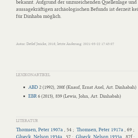
bekannt. Aufgrund der unzureichenden Quellenlage und
aussagekräftigen archäologischen Befunds ist derzeit ke
für Dinhaba möglich.
Autor: Detlef Jericke, 2016; letzte Änderung: 2021-05-22 17:43:07
LEXIKONARTIKEL
ABD
2 (1992), 200f (Knauf, Ernst Axel, Art. Dinhabah)
EBR
6 (2013), 839 (Lewis, John, Art. Dinhabah)
LITERATUR
Thomsen, Peter 1907a
, 54 ;
Thomsen, Peter 1917a
, 69 ;
Glueck, Nelson 1934a
, 57 ;
Glueck, Nelson 1935a
, 87f ;