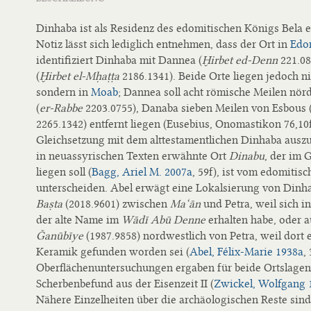
Dinhaba ist als Residenz des edomitischen Königs Bela 
Notiz lässt sich lediglich entnehmen, dass der Ort in
Edo
identifiziert Dinhaba mit Dannea (
Ḫirbet ed-Denn
221.08
(
Ḫirbet el-Mḥaṭṭa
2186.1341). Beide Orte liegen jedoch n
sondern in
Moab
; Dannea soll acht römische Meilen nör
(
er-Rabbe
2203.0755), Danaba sieben Meilen von Esbous 
2265.1342) entfernt liegen (Eusebius, Onomastikon 76,10f
Gleichsetzung mit dem alttestamentlichen Dinhaba auszu
in neuassyrischen Texten erwähnte Ort
Dinabu
, der im 
liegen soll (
Bagg, Ariel M. 2007a
, 59f), ist vom edomitis
unterscheiden. Abel erwägt eine Lokalsierung von Dinh
Baṣta
(2018.9601) zwischen
Ma‘ān
und Petra, weil sich 
der alte Name im
Wādī Abū Denne
erhalten habe, oder 
Ǧanūbīye
(1987.9858) nordwestlich von Petra, weil dort e
Keramik gefunden worden sei (
Abel, Félix-Marie 1938a
,
Oberflächenuntersuchungen ergaben für beide Ortslagen
Scherbenbefund aus der Eisenzeit II (
Zwickel, Wolfgang 
Nähere Einzelheiten über die archäologischen Reste sind