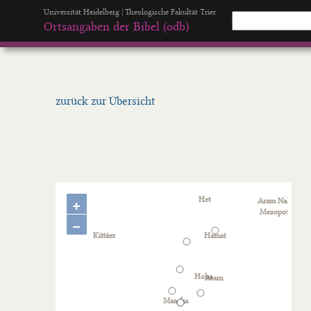
Universität Heidelberg | Theologische Fakultät Trier
Ortsangaben der Bibel (odb)
zurück zur Übersicht
+
−